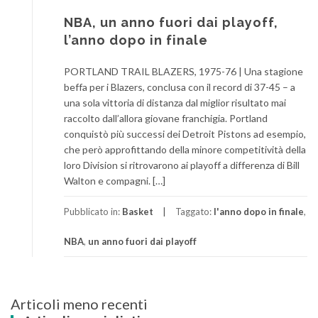
NBA, un anno fuori dai playoff,
l’anno dopo in finale
PORTLAND TRAIL BLAZERS, 1975-76 | Una stagione
beffa per i Blazers, conclusa con il record di 37-45 – a
una sola vittoria di distanza dal miglior risultato mai
raccolto dall’allora giovane franchigia. Portland
conquistò più successi dei Detroit Pistons ad esempio,
che però approfittando della minore competitività della
loro Division si ritrovarono ai playoff a differenza di Bill
Walton e compagni. […]
Pubblicato in:
Basket
Taggato:
l'anno dopo in finale
,
NBA
,
un anno fuori dai playoff
Navigazione
Articoli meno recenti
articoli