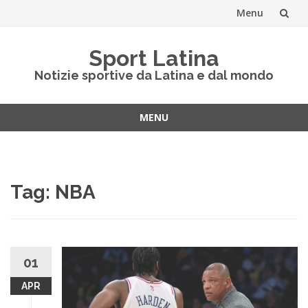
Menu
Vai
Sport Latina
al
Notizie sportive da Latina e dal mondo
contenuto
MENU
Vai
al
contenuto
Tag:
NBA
01
APR