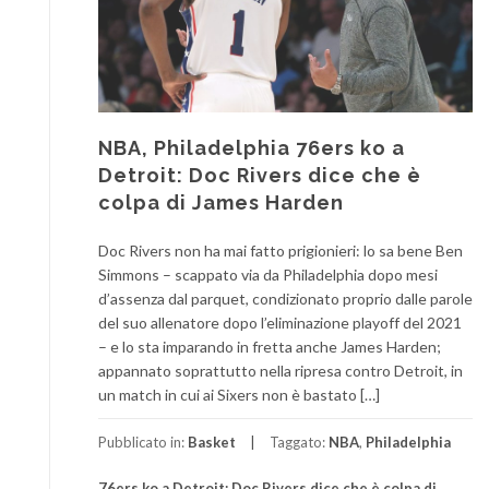
NBA, Philadelphia 76ers ko a
Detroit: Doc Rivers dice che è
colpa di James Harden
Doc Rivers non ha mai fatto prigionieri: lo sa bene Ben
Simmons – scappato via da Philadelphia dopo mesi
d’assenza dal parquet, condizionato proprio dalle parole
del suo allenatore dopo l’eliminazione playoff del 2021
– e lo sta imparando in fretta anche James Harden;
appannato soprattutto nella ripresa contro Detroit, in
un match in cui ai Sixers non è bastato […]
Pubblicato in:
Basket
Taggato:
NBA
,
Philadelphia
76ers ko a Detroit: Doc Rivers dice che è colpa di