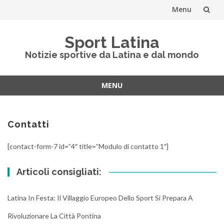
Menu
Vai
Sport Latina
al
Notizie sportive da Latina e dal mondo
contenuto
MENU
Vai
al
contenuto
Contatti
[contact-form-7 id=”4″ title=”Modulo di contatto 1″]
Articoli consigliati:
Latina In Festa: Il Villaggio Europeo Dello Sport Si Prepara A
Rivoluzionare La Città Pontina