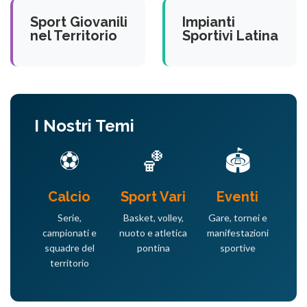
Sport Giovanili
Impianti
nel Territorio
Sportivi Latina
I Nostri Temi
⚽
🏀
🏟️
Calcio
Sport Vari
Eventi
Serie,
Basket, volley,
Gare, tornei e
campionati e
nuoto e atletica
manifestazioni
squadre del
pontina
sportive
territorio