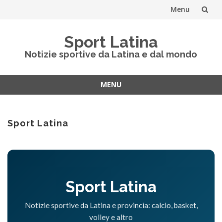
Menu
Vai
Sport Latina
al
Notizie sportive da Latina e dal mondo
contenuto
MENU
Vai
al
contenuto
Sport Latina
Sport Latina
Notizie sportive da Latina e provincia: calcio, basket,
volley e altro