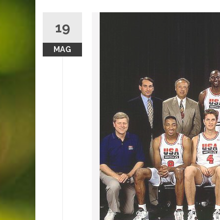
19
MAG