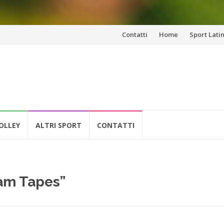
Vai
Contatti
Home
Sport Lati
al
contenuto
OLLEY
ALTRI SPORT
CONTATTI
am Tapes”