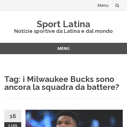
Menu
Vai
Sport Latina
al
Notizie sportive da Latina e dal mondo
contenuto
MENU
Vai
al
contenuto
Tag:
i Milwaukee Bucks sono
ancora la squadra da battere?
16
LUG