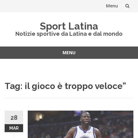
Menu
Vai
Sport Latina
al
Notizie sportive da Latina e dal mondo
contenuto
MENU
Vai
al
contenuto
Tag:
il gioco è troppo veloce”
28
MAR