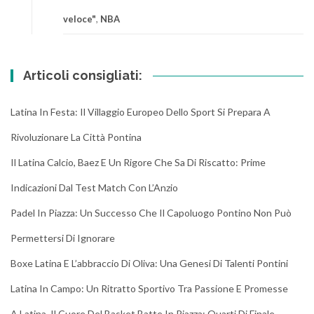
veloce"
,
NBA
Articoli consigliati:
Latina In Festa: Il Villaggio Europeo Dello Sport Si Prepara A
Rivoluzionare La Città Pontina
Il Latina Calcio, Baez E Un Rigore Che Sa Di Riscatto: Prime
Indicazioni Dal Test Match Con L’Anzio
Padel In Piazza: Un Successo Che Il Capoluogo Pontino Non Può
Permettersi Di Ignorare
Boxe Latina E L’abbraccio Di Oliva: Una Genesi Di Talenti Pontini
Latina In Campo: Un Ritratto Sportivo Tra Passione E Promesse
A Latina, Il Cuore Del Basket Batte In Piazza: Quarti Di Finale