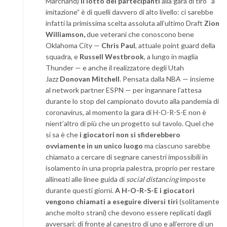
Marchand)
il lotto dei partecipanti
alla gara di tiro “a
imitazione” è di quelli davvero di alto livello: ci sarebbe
infatti la primissima scelta assoluta all’ultimo Draft
Zion
Williamson,
due veterani che conoscono bene
Oklahoma City —
Chris Paul
, attuale point guard della
squadra, e
Russell Westbrook
, a lungo in maglia
Thunder — e anche il realizzatore degli Utah
Jazz
Donovan Mitchell
. Pensata dalla NBA — insieme
al network partner ESPN — per ingannare l’attesa
durante lo stop del campionato dovuto alla pandemia di
coronavirus, al momento la gara di H-O-R-S-E non è
nient’altro di più che un progetto sul tavolo. Quel che
si sa è che
i giocatori non si sfiderebbero
ovviamente in un unico luogo
ma ciascuno sarebbe
chiamato a cercare di segnare canestri impossibili in
isolamento in una propria palestra, proprio per restare
allineati alle linee guida di
social distancing
imposte
durante questi giorni.
A H-O-R-S-E i giocatori
vengono chiamati a eseguire diversi tiri
(solitamente
anche molto strani) che devono essere replicati dagli
avversari: di fronte al canestro di uno e all’errore di un