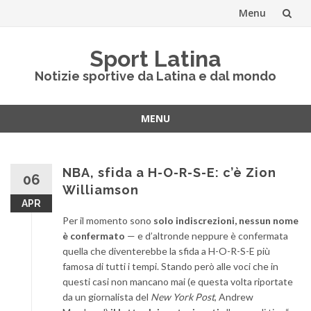
Menu
Vai
Sport Latina
al
Notizie sportive da Latina e dal mondo
contenuto
MENU
Vai
al
contenuto
NBA, sfida a H-O-R-S-E: c’è Zion
06
Williamson
APR
Per il momento sono
solo indiscrezioni, nessun nome
è confermato
— e d’altronde neppure è confermata
quella che diventerebbe la sfida a H-O-R-S-E più
famosa di tutti i tempi. Stando però alle voci che in
questi casi non mancano mai (e questa volta riportate
da un giornalista del
New York Post
, Andrew