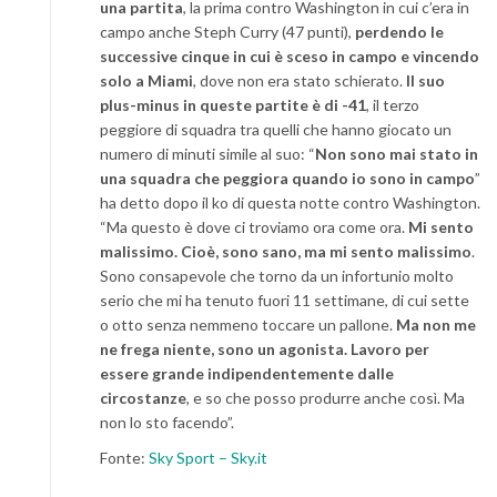
una partita
, la prima contro Washington in cui c’era in
campo anche Steph Curry (47 punti),
perdendo le
successive cinque in cui è sceso in campo e vincendo
solo a Miami
, dove non era stato schierato.
Il suo
plus-minus in queste partite è di -41
, il terzo
peggiore di squadra tra quelli che hanno giocato un
numero di minuti simile al suo: “
Non sono mai stato in
una squadra che peggiora quando io sono in campo
”
ha detto dopo il ko di questa notte contro Washington.
“Ma questo è dove ci troviamo ora come ora.
Mi sento
malissimo. Cioè, sono sano, ma mi sento malissimo
.
Sono consapevole che torno da un infortunio molto
serio che mi ha tenuto fuori 11 settimane, di cui sette
o otto senza nemmeno toccare un pallone.
Ma non me
ne frega niente, sono un agonista. Lavoro per
essere grande indipendentemente dalle
circostanze
, e so che posso produrre anche così. Ma
non lo sto facendo”.
Fonte:
Sky Sport – Sky.it