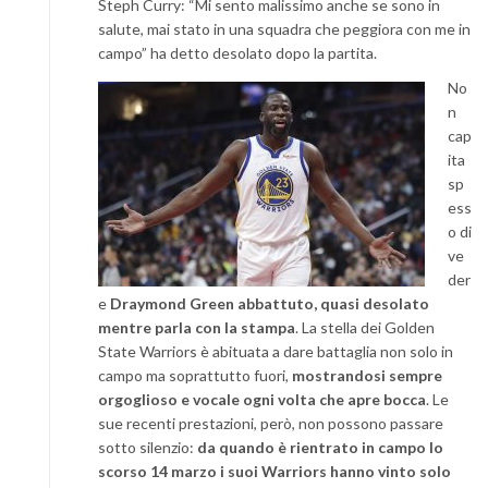
Steph Curry: “Mi sento malissimo anche se sono in
salute, mai stato in una squadra che peggiora con me in
campo” ha detto desolato dopo la partita.
No
n
cap
ita
sp
ess
o di
ve
der
e
Draymond Green abbattuto, quasi desolato
mentre parla con la stampa
. La stella dei Golden
State Warriors è abituata a dare battaglia non solo in
campo ma soprattutto fuori,
mostrandosi sempre
orgoglioso e vocale ogni volta che apre bocca
. Le
sue recenti prestazioni, però, non possono passare
sotto silenzio:
da quando è rientrato in campo lo
scorso 14 marzo i suoi Warriors hanno vinto solo