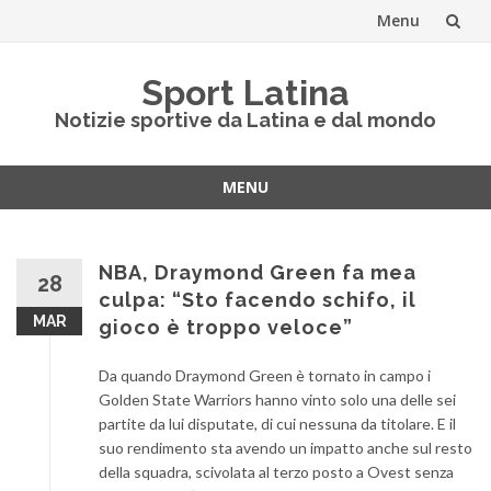
Menu
Vai
Sport Latina
al
Notizie sportive da Latina e dal mondo
contenuto
MENU
Vai
al
contenuto
NBA, Draymond Green fa mea
28
culpa: “Sto facendo schifo, il
MAR
gioco è troppo veloce”
Da quando Draymond Green è tornato in campo i
Golden State Warriors hanno vinto solo una delle sei
partite da lui disputate, di cui nessuna da titolare. E il
suo rendimento sta avendo un impatto anche sul resto
della squadra, scivolata al terzo posto a Ovest senza