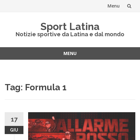
Menu
Vai
Sport Latina
al
Notizie sportive da Latina e dal mondo
contenuto
MENU
Vai
al
contenuto
Tag:
Formula 1
17
GIU