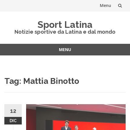
Menu
Vai
Sport Latina
al
Notizie sportive da Latina e dal mondo
contenuto
MENU
Vai
al
contenuto
Tag:
Mattia Binotto
12
DIC