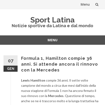
Menu
Vai
Sport Latina
al
Notizie sportive da Latina e dal mondo
contenuto
MENU
Vai
al
contenuto
Formula 1, Hamilton compie 36
07
anni. Si attende ancora il rinnovo
GEN
con la Mercedes
Lewis Hamilton
compie 36 anni. Il sette volte
campione del mondo a circa due mesi dall’inizio della
nuova stagione di Formula 1 non ha ancora firmato il
suo rinnovo con la
Mercedes
. Questione di tempo,
anche se ne è trascorso molto e la lunga trattativa ha