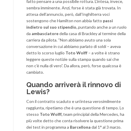
fatto pensare a una possibile rottura. L’intesa, invece,
sembra imminente. Anzi, forse è stata già trovata. In
attesa dell’annuncio, però, dall’Inghilterra voci
sostengono che Hamilton non abbia fatto
passi
indietro sul suo stipendio,
puntando anche a un ruolo
da
ambasciatore
della casa di Brackley al termine della
carriera da pilota. “Non abbiamo avuto una sola
conversazione in cui abbiamo parlato di soldi – aveva
detto lo scorso luglio
Toto Wolff
– a volte è strano
leggere queste notizie sulla stampa quando sai che
non c’è nulla di vero”. Da allora, però, forse qualcosa è
cambiato.
Quando arriverà il rinnovo di
Lewis?
Con il contratto scaduto e un’intesa verosimilmente
raggiunta, ripetiamo che è una questione di tempo. Lo
stesso
Toto Wolff,
team principlal della Mercedes, ha
più volte detto che conta risolvere la questione prima
dei test in programma a
Barcellona
dal 1° al 3 marzo.