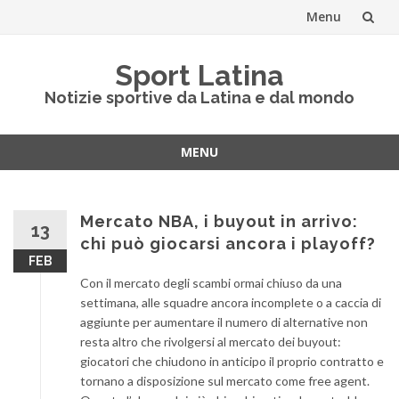
Menu
Vai
Sport Latina
al
Notizie sportive da Latina e dal mondo
contenuto
MENU
Vai
al
contenuto
Mercato NBA, i buyout in arrivo:
13
chi può giocarsi ancora i playoff?
FEB
Con il mercato degli scambi ormai chiuso da una
settimana, alle squadre ancora incomplete o a caccia di
aggiunte per aumentare il numero di alternative non
resta altro che rivolgersi al mercato dei buyout:
giocatori che chiudono in anticipo il proprio contratto e
tornano a disposizione sul mercato come free agent.