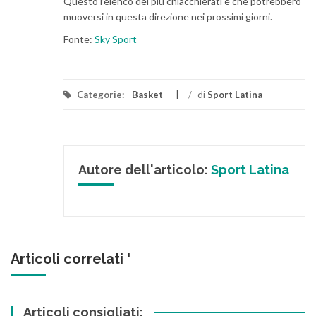
Questo l’elenco dei più chiacchierati e che potrebbero
muoversi in questa direzione nei prossimi giorni.
Fonte:
Sky Sport
Categorie:
Basket
/
di
Sport Latina
Autore dell'articolo:
Sport Latina
Articoli correlati '
Articoli consigliati: