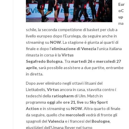
Eur
oC
up
ma
schile, la seconda competizione di basket per club a
livello europeo dopo l’Eurolega, da seguire anche in
streaming su
NOW
. La stagione è giunta ai quarti di
finale e dopo l’
eliminazione di Venezia
l’unica italiana
rimasta in corsa è la
Virtus
Segafredo
Bologna.
Tra
martedì 26
e
mercoledì 27
aprile
, sarà possibile assistere a due partite, entrambe
in diretta.
Dopo aver eliminato negli ottavi i lituani del
Lietkabelis,
Virtus
ancora in casa, stavolta contro i
tedeschi della
ratiopharm
di Ulm. Match in
programma
oggi
alle
ore 21
,
live
su
Sky Sport
Action
e in streaming su
NOW
. Altra quarto di finale
da seguire, quello che
mercoledì
vedrà di fronte gli
spagnoli del
Valencia
e i francesi del
Boulogne
,
giustizieri dell’Umana Reyer nel turno