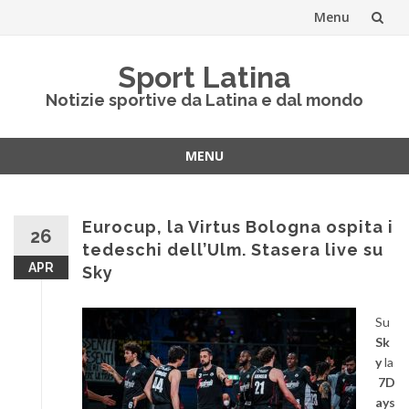
Menu
Vai
Sport Latina
al
Notizie sportive da Latina e dal mondo
contenuto
MENU
Vai
al
contenuto
Eurocup, la Virtus Bologna ospita i
26
tedeschi dell’Ulm. Stasera live su
APR
Sky
Su
Sk
y
la
7D
ays