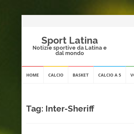
Sport Latina
Notizie sportive da Latina e
dal mondo
Vai
HOME
CALCIO
BASKET
CALCIO A 5
V
al
contenuto
Tag:
Inter-Sheriff