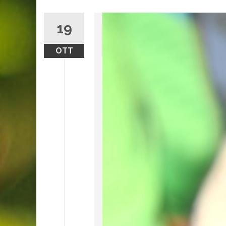
19
OTT