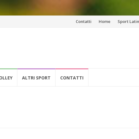
Vai
Contatti
Home
Sport Lati
al
contenuto
OLLEY
ALTRI SPORT
CONTATTI