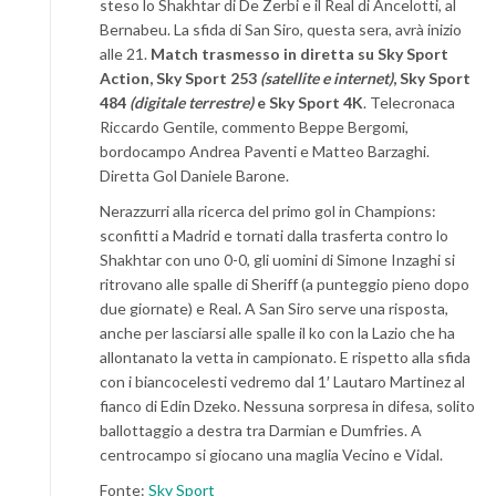
steso lo Shakhtar di De Zerbi e il Real di Ancelotti, al
Bernabeu. La sfida di San Siro, questa sera, avrà inizio
alle 21.
Match trasmesso in diretta su Sky Sport
Action, Sky Sport 253
(satellite e internet)
, Sky Sport
484
(digitale terrestre)
e Sky Sport 4K
. Telecronaca
Riccardo Gentile, commento Beppe Bergomi,
bordocampo Andrea Paventi e Matteo Barzaghi.
Diretta Gol Daniele Barone.
Nerazzurri alla ricerca del primo gol in Champions:
sconfitti a Madrid e tornati dalla trasferta contro lo
Shakhtar con uno 0-0, gli uomini di Simone Inzaghi si
ritrovano alle spalle di Sheriff (a punteggio pieno dopo
due giornate) e Real. A San Siro serve una risposta,
anche per lasciarsi alle spalle il ko con la Lazio che ha
allontanato la vetta in campionato. E rispetto alla sfida
con i biancocelesti vedremo dal 1′ Lautaro Martinez al
fianco di Edin Dzeko. Nessuna sorpresa in difesa, solito
ballottaggio a destra tra Darmian e Dumfries. A
centrocampo si giocano una maglia Vecino e Vidal.
Fonte:
Sky Sport