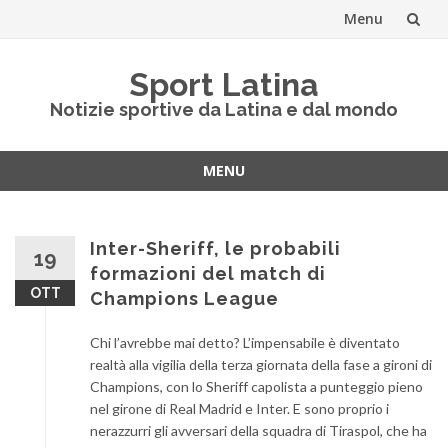
Menu
Vai
Sport Latina
al
Notizie sportive da Latina e dal mondo
contenuto
MENU
Vai
al
contenuto
Inter-Sheriff, le probabili
19
formazioni del match di
OTT
Champions League
Chi l’avrebbe mai detto? L’impensabile è diventato
realtà alla vigilia della terza giornata della fase a gironi di
Champions, con lo Sheriff capolista a punteggio pieno
nel girone di Real Madrid e Inter. E sono proprio i
nerazzurri gli avversari della squadra di Tiraspol, che ha