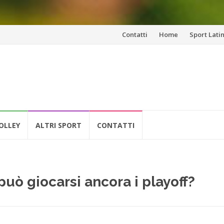
Vai
Contatti
Home
Sport Lati
al
contenuto
OLLEY
ALTRI SPORT
CONTATTI
 può giocarsi ancora i playoff?