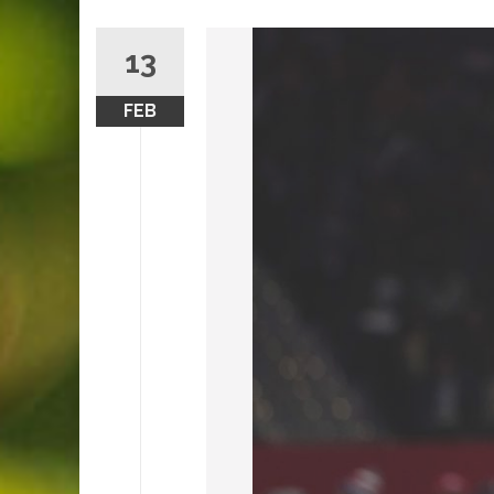
13
FEB