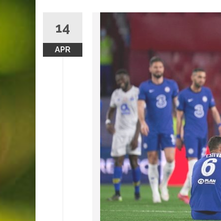
14
APR