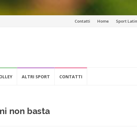
Vai
Contatti
Home
Sport Lati
al
contenuto
OLLEY
ALTRI SPORT
CONTATTI
emi non basta