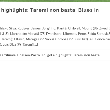
 highlights: Taremi non basta, Blues in
ago Silva, Rüdiger; James, Jorginho, Kanté, Chilwell; Mount (86′ Ziyech),
4-3-3): Marchesín; Manafá (75′ Evanilson), Mbemba, Pepe, Zaidu Sanusi; 
63′ Taremi); Otávio, Marega (75′ Nanu), Corona (75′ Luis Diaz). All. Conceica
, Luis Diaz (P), Taremi […]
 semifinale
,
Chelsea-Porto 0-1
,
gol e highlights: Taremi non basta