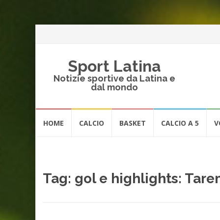
Sport Latina
Notizie sportive da Latina e
dal mondo
Vai
HOME
CALCIO
BASKET
CALCIO A 5
V
al
contenuto
Tag:
gol e highlights: Tar