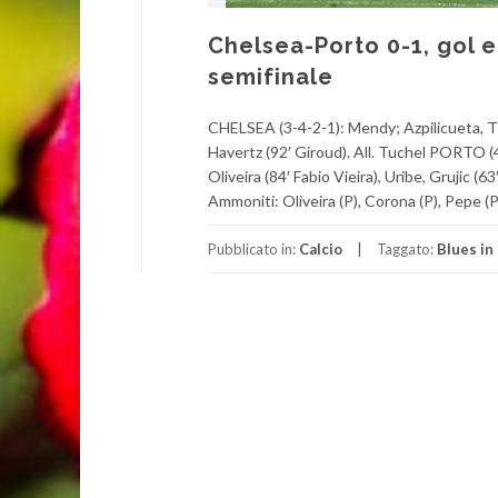
Chelsea-Porto 0-1, gol e
semifinale
CHELSEA (3-4-2-1): Mendy; Azpilicueta, Thi
Havertz (92′ Giroud). All. Tuchel PORTO (
Oliveira (84′ Fabio Vieira), Uribe, Grujic (
Ammoniti: Oliveira (P), Corona (P), Pepe (P)
Pubblicato in:
Calcio
Taggato:
Blues in