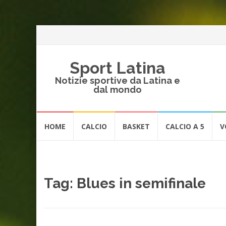
Sport Latina
Notizie sportive da Latina e
dal mondo
Vai
HOME
CALCIO
BASKET
CALCIO A 5
V
al
contenuto
Tag:
Blues in semifinale