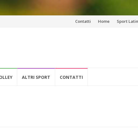
Vai
Contatti
Home
Sport Lati
al
contenuto
OLLEY
ALTRI SPORT
CONTATTI