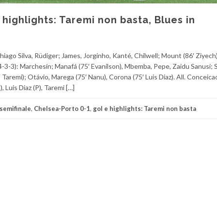
 highlights: Taremi non basta, Blues in
ago Silva, Rüdiger; James, Jorginho, Kanté, Chilwell; Mount (86′ Ziyech),
4-3-3): Marchesín; Manafá (75′ Evanilson), Mbemba, Pepe, Zaidu Sanusi; 
63′ Taremi); Otávio, Marega (75′ Nanu), Corona (75′ Luis Diaz). All. Conceica
, Luis Diaz (P), Taremi […]
 semifinale
,
Chelsea-Porto 0-1
,
gol e highlights: Taremi non basta