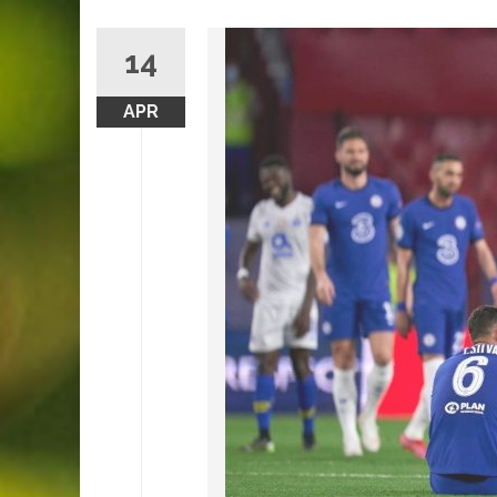
14
APR