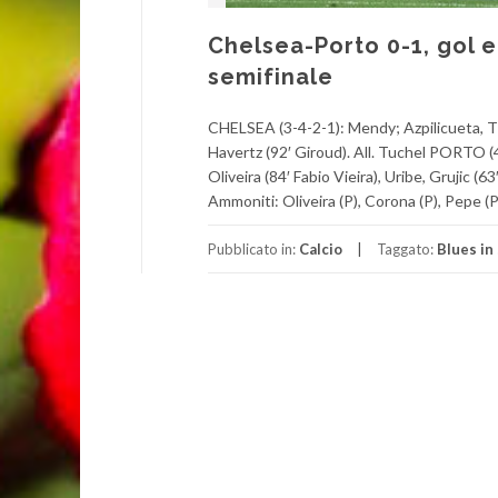
Chelsea-Porto 0-1, gol e
semifinale
CHELSEA (3-4-2-1): Mendy; Azpilicueta, Thi
Havertz (92′ Giroud). All. Tuchel PORTO (
Oliveira (84′ Fabio Vieira), Uribe, Grujic (
Ammoniti: Oliveira (P), Corona (P), Pepe (P)
Pubblicato in:
Calcio
Taggato:
Blues in