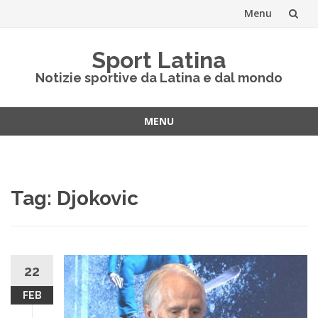
Menu
Vai
Sport Latina
al
Notizie sportive da Latina e dal mondo
contenuto
MENU
Vai
al
contenuto
Tag:
Djokovic
22
FEB