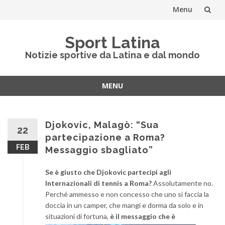
Menu
Vai
Sport Latina
al
Notizie sportive da Latina e dal mondo
contenuto
MENU
Vai
al
contenuto
Djokovic, Malagò: “Sua
22
partecipazione a Roma?
FEB
Messaggio sbagliato”
Se è giusto che Djokovic partecipi agli
Internazionali di tennis a Roma?
Assolutamente no.
Perché ammesso e non concesso che uno si faccia la
doccia in un camper, che mangi e dorma da solo e in
situazioni di
fortuna,
è il messaggio che è