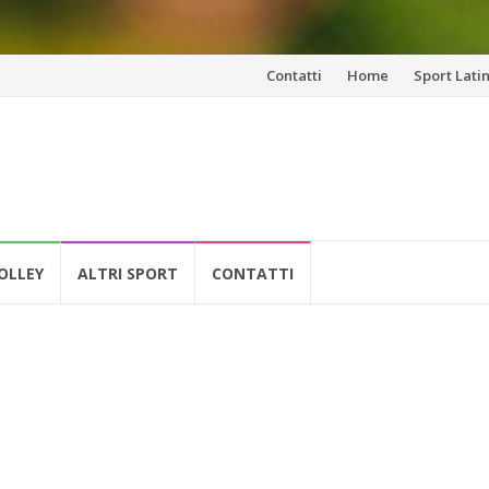
Vai
Contatti
Home
Sport Lati
al
contenuto
OLLEY
ALTRI SPORT
CONTATTI