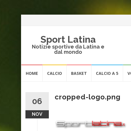
Sport Latina
Notizie sportive da Latina e
dal mondo
Vai
HOME
CALCIO
BASKET
CALCIO A 5
V
al
contenuto
cropped-logo.png
06
NOV