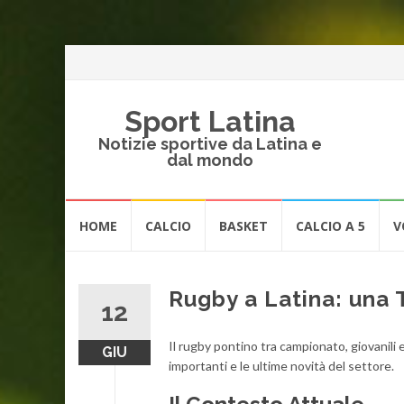
Sport Latina
Notizie sportive da Latina e
dal mondo
Vai
HOME
CALCIO
BASKET
CALCIO A 5
V
al
contenuto
Rugby a Latina: una 
12
Il rugby pontino tra campionato, giovanili
GIU
importanti e le ultime novità del settore.