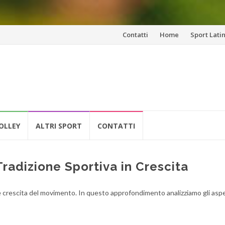
Vai
Contatti
Home
Sport Lati
al
contenuto
OLLEY
ALTRI SPORT
CONTATTI
Tradizione Sportiva in Crescita
 e crescita del movimento. In questo approfondimento analizziamo gli aspe