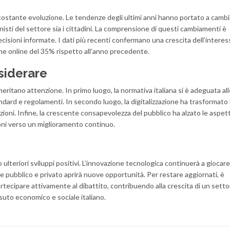
 costante evoluzione. Le tendenze degli ultimi anni hanno portato a camb
onisti del settore sia i cittadini. La comprensione di questi cambiamenti è
isioni informate. I dati più recenti confermano una crescita dell’intere
e online del 35% rispetto all’anno precedente.
siderare
eritano attenzione. In primo luogo, la normativa italiana si è adeguata all
ard e regolamenti. In secondo luogo, la digitalizzazione ha trasformato 
mazioni. Infine, la crescente consapevolezza del pubblico ha alzato le aspet
ioni verso un miglioramento continuo.
ulteriori sviluppi positivi. L’innovazione tecnologica continuerà a giocare
e pubblico e privato aprirà nuove opportunità. Per restare aggiornati, è
artecipare attivamente al dibattito, contribuendo alla crescita di un sett
uto economico e sociale italiano.