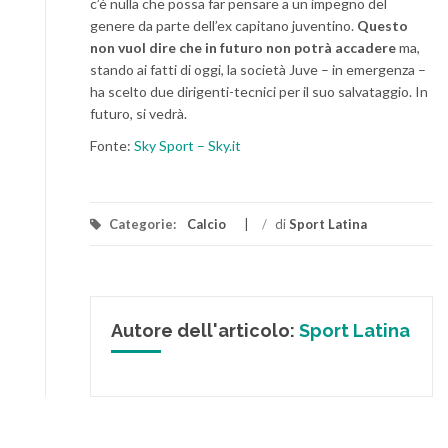
c’è nulla che possa far pensare a un impegno del
genere da parte dell’ex capitano juventino.
Questo
non vuol dire che in futuro non potrà accadere
ma,
stando ai fatti di oggi, la società Juve – in emergenza –
ha scelto due dirigenti-tecnici per il suo salvataggio. In
futuro, si vedrà.
Fonte:
Sky Sport – Sky.it
Categorie:
Calcio
/
di
Sport Latina
Autore dell'articolo:
Sport Latina