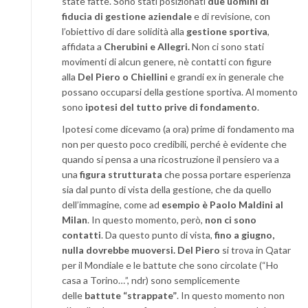
state fatte. Sono stati posizionati
due uomini di
fiducia di gestione aziendale
e di revisione, con
l’obiettivo di dare solidità alla
gestione sportiva
,
affidata a
Cherubini e Allegri.
Non ci sono stati
movimenti di alcun genere, nè contatti con figure
alla
Del Piero o Chiellini
e grandi ex in generale che
possano occuparsi della gestione sportiva. Al momento
sono
ipotesi del tutto prive di fondamento
.
Ipotesi come dicevamo (a ora) prime di fondamento ma
non per questo poco credibili, perché è evidente che
quando si pensa a una ricostruzione il pensiero va a
una
figura strutturata
che possa portare esperienza
sia dal punto di vista della gestione, che da quello
dell’immagine, come ad
esempio è Paolo Maldini al
Milan
. In questo momento, però,
non ci sono
contatti
. Da questo punto di vista,
fino a giugno,
nulla dovrebbe muoversi.
Del Piero
si trova in Qatar
per il Mondiale e le battute che sono circolate (“Ho
casa a Torino…”, ndr) sono semplicemente
delle
battute “strappate”
. In questo momento non