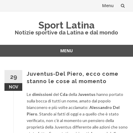
Menu
Vai
Sport Latina
al
Notizie sportive da Latina e dal mondo
contenuto
MENU
Vai
al
contenuto
Juventus-Del Piero, ecco come
29
stanno le cose al momento
NOV
Le
dimissioni
del
Cda
della
Juventus
hanno portato
sulla bocca di tutti un nome, amato dal popolo
bianconero e più volte acclamato:
Alessandro Del
Piero
. Stando ai fatti di oggi e a quello che è stato
verificato, non c’è al momento un pensiero della
proprietà della Juventus differente alle azioni che sono