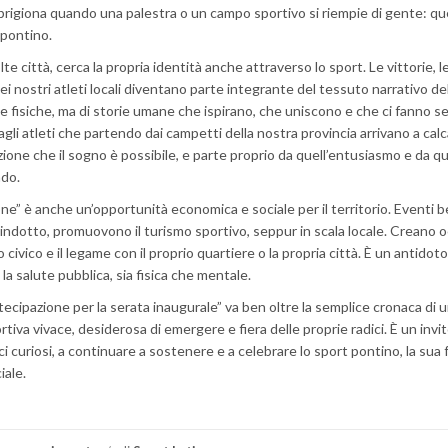
prigiona quando una palestra o un campo sportivo si riempie di gente: que
 pontino.
 città, cerca la propria identità anche attraverso lo sport. Le vittorie, l
 dei nostri atleti locali diventano parte integrante del tessuto narrativo de
e fisiche, ma di storie umane che ispirano, che uniscono e che ci fanno s
gli atleti che partendo dai campetti della nostra provincia arrivano a cal
azione che il sogno è possibile, e parte proprio da quell’entusiasmo e da qu
do.
” è anche un’opportunità economica e sociale per il territorio. Eventi 
ndotto, promuovono il turismo sportivo, seppur in scala locale. Creano o
o civico e il legame con il proprio quartiere o la propria città. È un antido
la salute pubblica, sia fisica che mentale.
rtecipazione per la serata inaugurale” va ben oltre la semplice cronaca di 
iva vivace, desiderosa di emergere e fiera delle proprie radici. È un invit
ici curiosi, a continuare a sostenere e a celebrare lo sport pontino, la sua 
iale.