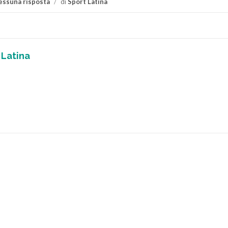
essuna risposta
/
di
Sport Latina
 Latina