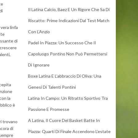
te
Il Latina Calcio, Baez E Un Rigore Che Sa Di
di
Riscatto: Prime Indicazioni Dal Test Match
vera linfa
Con L’Anzio
ste
essante di
Padel In Piazza: Un Successo Che Il
r crescere
Capoluogo Pontino Non Può Permettersi
lenti,
Di Ignorare
Boxe Latina E L’abbraccio Di Oliva: Una
rcepita
Genesi Di Talenti Pontini
enzione
con la
Latina In Campo: Un Ritratto Sportivo Tra
ubblico è
Passione E Promesse
A Latina, Il Cuore Del Basket Batte In
ri trovano
cora di
Piazza: Quarti Di Finale Accendono L’estate
e sempre