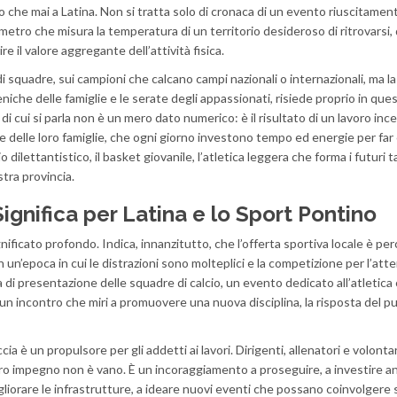
o che mai a Latina. Non si tratta solo di cronaca di un evento riuscitamen
metro che misura la temperatura di un territorio desideroso di ritrovarsi, 
re il valore aggregante dell’attività fisica.
i squadre, sui campioni che calcano campi nazionali o internazionali, ma la 
eniche delle famiglie e le serate degli appassionati, risiede proprio in que
” di cui si parla non è un mero dato numerico: è il risultato di un lavoro inc
ti e delle loro famiglie, che ogni giorno investono tempo ed energie per fa
 dilettantistico, il basket giovanile, l’atletica leggera che forma i futuri ta
stra provincia.
Significa per Latina e lo Sport Pontino
ignificato profondo. Indica, innanzitutto, che l’offerta sportiva locale è pe
n un’epoca in cui le distrazioni sono molteplici e la competizione per l’att
a di presentazione delle squadre di calcio, un evento dedicato all’atletica 
un incontro che miri a promuovere una nuova disciplina, la risposta del p
a è un propulsore per gli addetti ai lavori. Dirigenti, allenatori e volonta
oro impegno non è vano. È un incoraggiamento a proseguire, a investire an
migliorare le infrastrutture, a ideare nuovi eventi che possano coinvolger