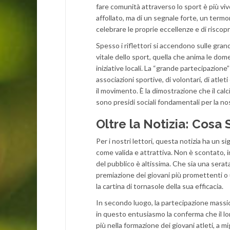
fare comunità attraverso lo sport è più viv
affollato, ma di un segnale forte, un termo
celebrare le proprie eccellenze e di riscopri
Spesso i riflettori si accendono sulle grand
vitale dello sport, quella che anima le dom
iniziative locali. La “grande partecipazione
associazioni sportive, di volontari, di atle
il movimento. È la dimostrazione che il calcio
sono presidi sociali fondamentali per la no
Oltre la Notizia: Cosa 
Per i nostri lettori, questa notizia ha un s
come valida e attrattiva. Non è scontato, i
del pubblico è altissima. Che sia una serat
premiazione dei giovani più promettenti o 
la cartina di tornasole della sua efficacia.
In secondo luogo, la partecipazione massicci
in questo entusiasmo la conferma che il l
più nella formazione dei giovani atleti, a 