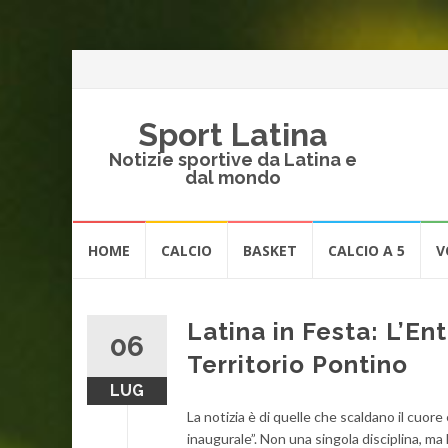
Sport Latina
Notizie sportive da Latina e
dal mondo
Vai
HOME
CALCIO
BASKET
CALCIO A 5
V
al
contenuto
Latina in Festa: L’En
06
Territorio Pontino
LUG
La notizia è di quelle che scaldano il cuor
inaugurale”. Non una singola disciplina, ma 