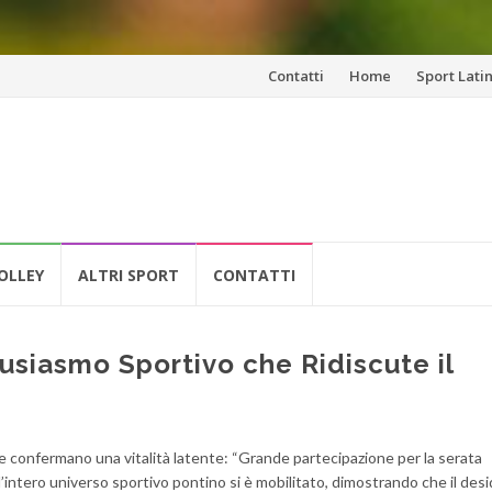
Vai
Contatti
Home
Sport Lati
al
contenuto
OLLEY
ALTRI SPORT
CONTATTI
tusiasmo Sportivo che Ridiscute il
e e confermano una vitalità latente: “Grande partecipazione per la serata
l’intero universo sportivo pontino si è mobilitato, dimostrando che il desi