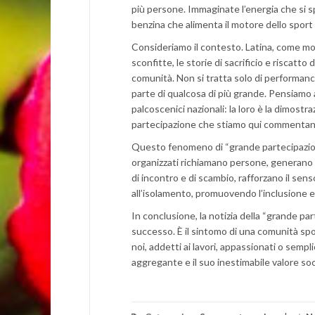
più persone. Immaginate l’energia che si s
benzina che alimenta il motore dello sport
Consideriamo il contesto. Latina, come molte
sconfitte, le storie di sacrificio e riscatto
comunità. Non si tratta solo di performanc
parte di qualcosa di più grande. Pensiamo a
palcoscenici nazionali: la loro è la dimostr
partecipazione che stiamo qui commentan
Questo fenomeno di “grande partecipazione
organizzati richiamano persone, generano i
di incontro e di scambio, rafforzano il sens
all’isolamento, promuovendo l’inclusione e 
In conclusione, la notizia della “grande pa
successo. È il sintomo di una comunità sport
noi, addetti ai lavori, appassionati o sempl
aggregante e il suo inestimabile valore soc