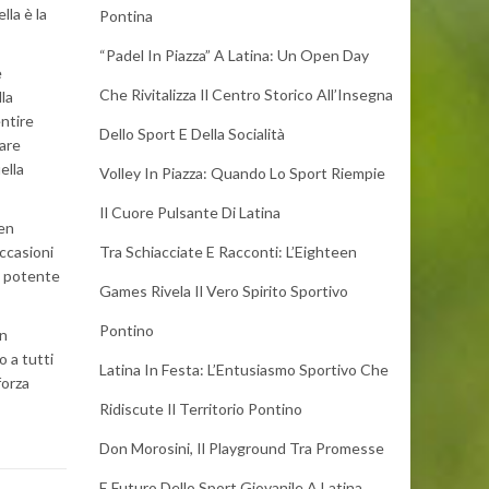
lla è la
Pontina
“Padel In Piazza” A Latina: Un Open Day
e
Che Rivitalizza Il Centro Storico All’Insegna
lla
entire
Dello Sport E Della Socialità
care
ella
Volley In Piazza: Quando Lo Sport Riempie
Il Cuore Pulsante Di Latina
ben
ccasioni
Tra Schiacciate E Racconti: L’Eighteen
to potente
Games Rivela Il Vero Spirito Sportivo
Pontino
un
o a tutti
Latina In Festa: L’Entusiasmo Sportivo Che
forza
Ridiscute Il Territorio Pontino
Don Morosini, Il Playground Tra Promesse
E Futuro Dello Sport Giovanile A Latina