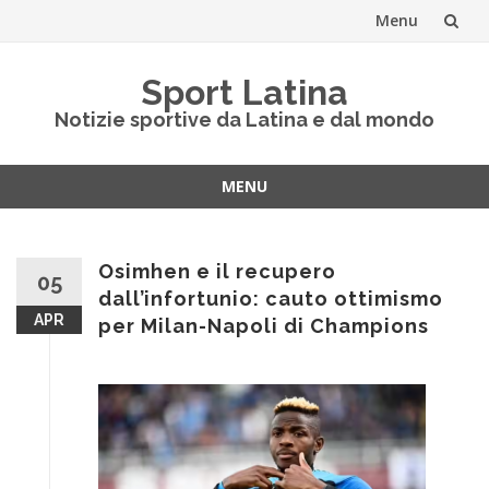
Menu
Vai
Sport Latina
al
Notizie sportive da Latina e dal mondo
contenuto
MENU
Vai
al
contenuto
Osimhen e il recupero
05
dall’infortunio: cauto ottimismo
APR
per Milan-Napoli di Champions