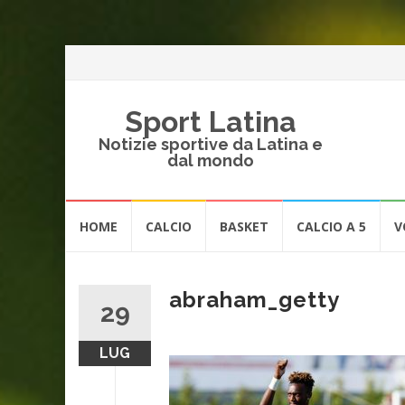
Sport Latina
Notizie sportive da Latina e
dal mondo
Vai
HOME
CALCIO
BASKET
CALCIO A 5
V
al
contenuto
abraham_getty
29
LUG