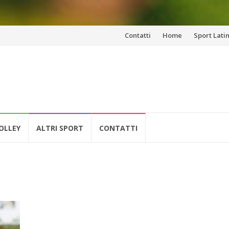
Vai
Contatti
Home
Sport Lati
al
contenuto
OLLEY
ALTRI SPORT
CONTATTI