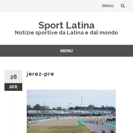
Menu
Vai
Sport Latina
al
Notizie sportive da Latina e dal mondo
contenuto
MENU
Vai
al
contenuto
jerez-pre
28
APR