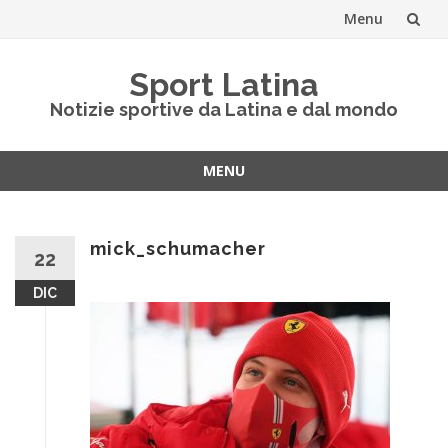
Menu
Vai
Sport Latina
al
Notizie sportive da Latina e dal mondo
contenuto
MENU
Vai
al
contenuto
mick_schumacher
22
DIC