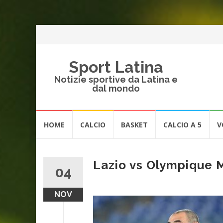
Sport Latina
Notizie sportive da Latina e
dal mondo
Vai
HOME
CALCIO
BASKET
CALCIO A 5
V
al
contenuto
Lazio vs Olympique 
04
NOV