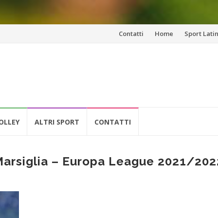
Vai
Contatti
Home
Sport Lati
al
contenuto
OLLEY
ALTRI SPORT
CONTATTI
Marsiglia – Europa League 2021/202