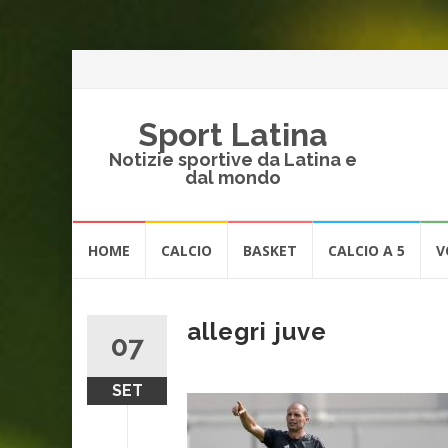
Sport Latina
Notizie sportive da Latina e
dal mondo
Vai
HOME
CALCIO
BASKET
CALCIO A 5
V
al
contenuto
allegri juve
07
SET