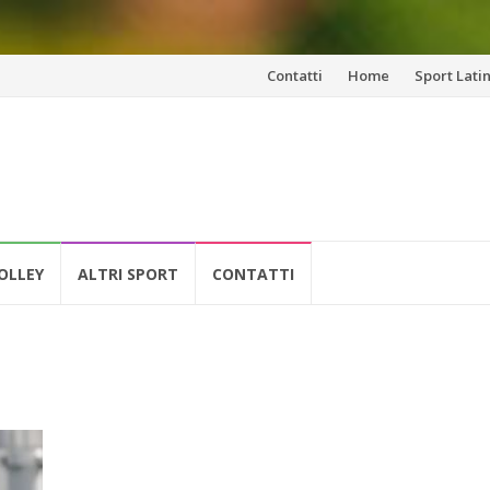
Vai
Contatti
Home
Sport Lati
al
contenuto
OLLEY
ALTRI SPORT
CONTATTI