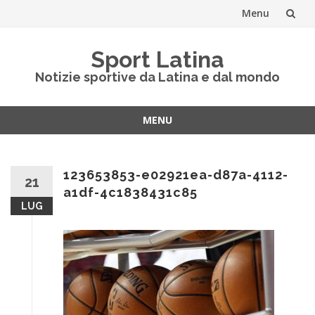
Menu
Vai
Sport Latina
al
Notizie sportive da Latina e dal mondo
contenuto
MENU
Vai
al
contenuto
123653853-e02921ea-d87a-4112-
21
a1df-4c1838431c85
LUG