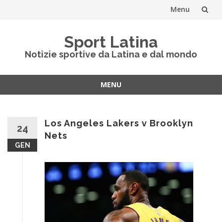
Menu
Vai
Sport Latina
al
Notizie sportive da Latina e dal mondo
contenuto
MENU
Vai
al
contenuto
Los Angeles Lakers v Brooklyn
24
Nets
GEN