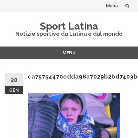
Menu
Vai
Sport Latina
al
Notizie sportive da Latina e dal mondo
contenuto
MENU
Vai
al
contenuto
ca75754470edda98a7029b2bd7403b
20
GEN