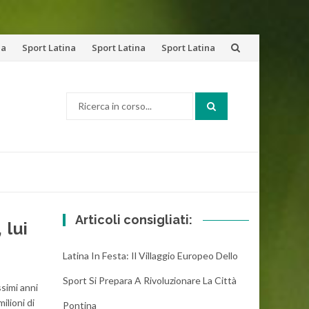
na
Sport Latina
Sport Latina
Sport Latina
Cerca:
Articoli consigliati:
 lui
Latina In Festa: Il Villaggio Europeo Dello
Sport Si Prepara A Rivoluzionare La Città
ssimi anni
ilioni di
Pontina