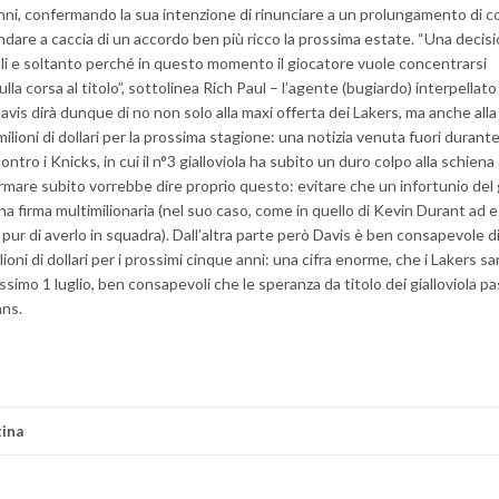
 anni, confermando la sua intenzione di rinunciare a un prolungamento di 
andare a caccia di un accordo ben più ricco la prossima estate. “Una decis
iali e soltanto perché in questo momento il giocatore vuole concentrarsi
la corsa al titolo”, sottolinea Rich Paul – l’agente (bugiardo) interpellato 
vis dirà dunque di no non solo alla maxi offerta dei Lakers, ma anche alla
ilioni di dollari per la prossima stagione: una notizia venuta fuori durante
ro i Knicks, in cui il n°3 gialloviola ha subito un duro colpo alla schiena
Firmare subito vorrebbe dire proprio questo: evitare che un infortunio de
a firma multimilionaria (nel suo caso, come in quello di Kevin Durant ad e
pur di averlo in squadra). Dall’altra parte però Davis è ben consapevole d
oni di dollari per i prossimi cinque anni: una cifra enorme, che i Lakers s
rossimo 1 luglio, ben consapevoli che le speranza da titolo dei gialloviola p
ans.
tina