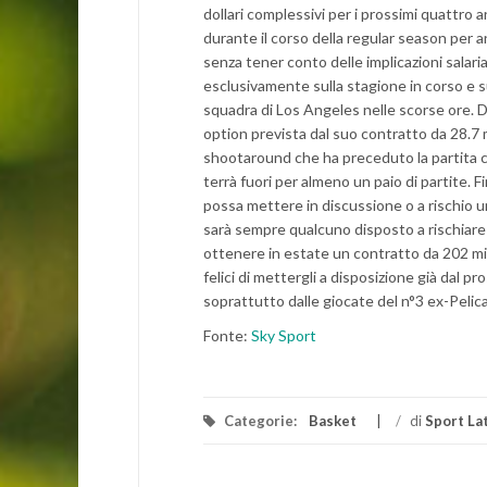
dollari complessivi per i prossimi quattro
durante il corso della regular season per 
senza tener conto delle implicazioni salar
esclusivamente sulla stagione in corso e sul
squadra di Los Angeles nelle scorse ore. Da
option prevista dal suo contratto da 28.7 m
shootaround che ha preceduto la partita cont
terrà fuori per almeno un paio di partite. 
possa mettere in discussione o a rischio un
sarà sempre qualcuno disposto a rischiare 
ottenere in estate un contratto da 202 mili
felici di mettergli a disposizione già dal p
soprattutto dalle giocate del n°3 ex-Pelic
Fonte:
Sky Sport
Categorie:
Basket
/
di
Sport La