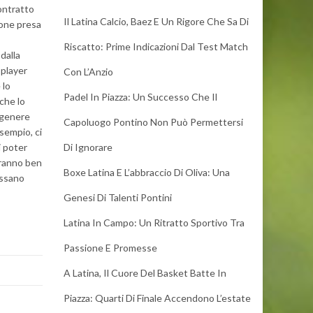
contratto
Il Latina Calcio, Baez E Un Rigore Che Sa Di
ione presa
Riscatto: Prime Indicazioni Dal Test Match
dalla
 player
Con L’Anzio
 lo
Padel In Piazza: Un Successo Che Il
 che lo
l genere
Capoluogo Pontino Non Può Permettersi
sempio, ci
i poter
Di Ignorare
aranno ben
Boxe Latina E L’abbraccio Di Oliva: Una
assano
Genesi Di Talenti Pontini
Latina In Campo: Un Ritratto Sportivo Tra
Passione E Promesse
A Latina, Il Cuore Del Basket Batte In
Piazza: Quarti Di Finale Accendono L’estate