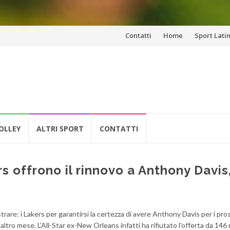
Vai
Contatti
Home
Sport Lati
al
contenuto
OLLEY
ALTRI SPORT
CONTATTI
 offrono il rinnovo a Anthony Davis,
rare: i Lakers per garantirsi la certezza di avere Anthony Davis per i pro
o mese. L’All-Star ex-New Orleans infatti ha rifiutato l’offerta da 146 m