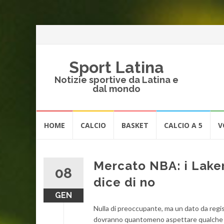
Sport Latina
Notizie sportive da Latina e
dal mondo
Vai
HOME
CALCIO
BASKET
CALCIO A 5
V
al
contenuto
Mercato NBA: i Lakers
08
dice di no
GEN
Nulla di preoccupante, ma un dato da regist
dovranno quantomeno aspettare qualche altr