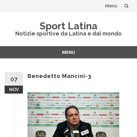
Menu
Vai
Sport Latina
al
Notizie sportive da Latina e dal mondo
contenuto
MENU
Vai
al
contenuto
Benedetto Mancini-3
07
NOV