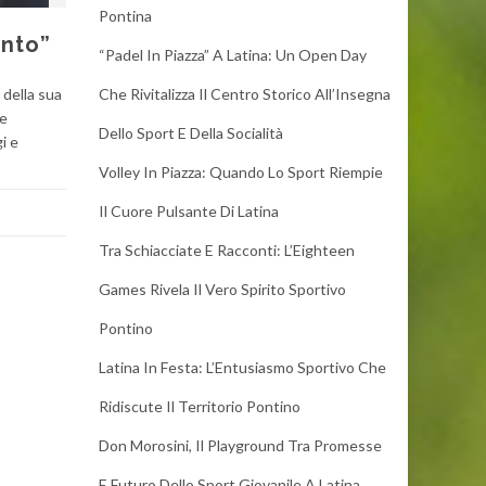
Pontina
into”
“Padel In Piazza” A Latina: Un Open Day
 della sua
Che Rivitalizza Il Centro Storico All’Insegna
se
Dello Sport E Della Socialità
i e
Volley In Piazza: Quando Lo Sport Riempie
Il Cuore Pulsante Di Latina
Tra Schiacciate E Racconti: L’Eighteen
Games Rivela Il Vero Spirito Sportivo
Pontino
Latina In Festa: L’Entusiasmo Sportivo Che
Ridiscute Il Territorio Pontino
Don Morosini, Il Playground Tra Promesse
E Futuro Dello Sport Giovanile A Latina