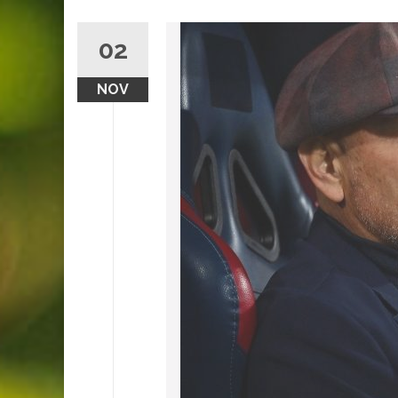
02
NOV