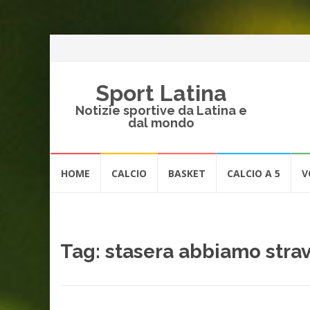
Sport Latina
Notizie sportive da Latina e
dal mondo
Vai
HOME
CALCIO
BASKET
CALCIO A 5
V
al
contenuto
Tag:
stasera abbiamo strav