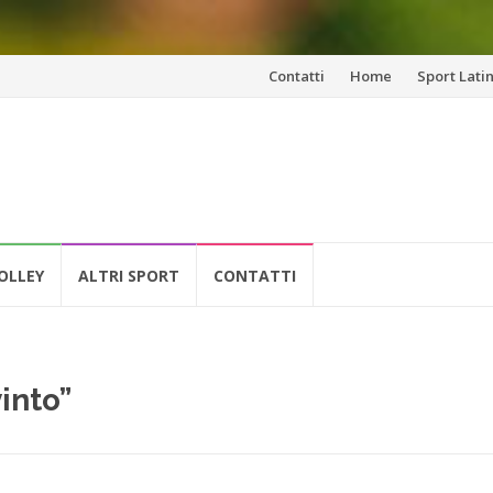
Vai
Contatti
Home
Sport Lati
al
contenuto
OLLEY
ALTRI SPORT
CONTATTI
into”