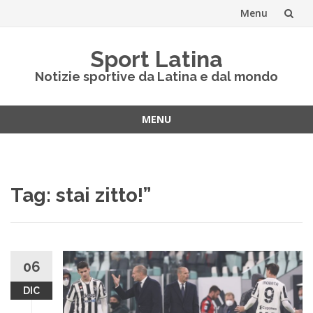
Menu
Vai
Sport Latina
al
Notizie sportive da Latina e dal mondo
contenuto
MENU
Vai
al
contenuto
Tag:
stai zitto!”
06
DIC