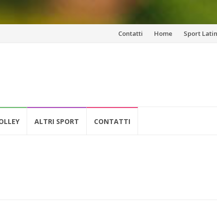
Vai
Contatti
Home
Sport Lati
al
contenuto
OLLEY
ALTRI SPORT
CONTATTI