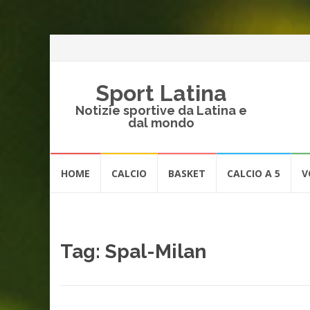
Sport Latina
Notizie sportive da Latina e
dal mondo
Vai
HOME
CALCIO
BASKET
CALCIO A 5
V
al
contenuto
Tag:
Spal-Milan