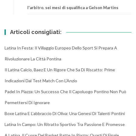
l'arbitro
,
sei mesi di squalifica a Gelson Martins
Articoli consigliati:
Latina In Festa: Il Villaggio Europeo Dello Sport Si Prepara A
Rivoluzionare La Città Pontina
Il Latina Calcio, Baez E Un Rigore Che Sa Di Riscatto: Prime
Indicazioni Dal Test Match Con L’Anzio
Padel In Piazza: Un Successo Che Il Capoluogo Pontino Non Può
Permettersi Di Ignorare
Boxe Latina E L’abbraccio Di Oliva: Una Genesi Di Talenti Pontini
Latina In Campo: Un Ritratto Sportivo Tra Passione E Promesse
A Latina, Il Cuore Del Basket Batte In Piazza: Quarti Di Finale