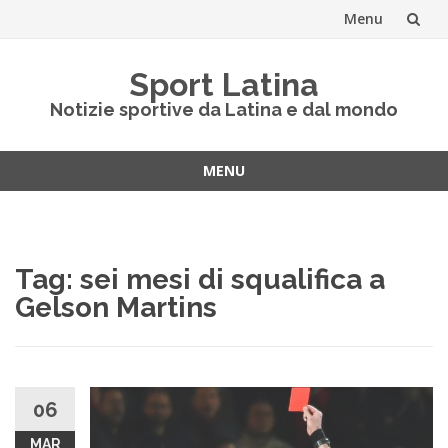
Menu
Vai
Sport Latina
al
Notizie sportive da Latina e dal mondo
contenuto
MENU
Vai
al
contenuto
Tag:
sei mesi di squalifica a
Gelson Martins
06
MAR