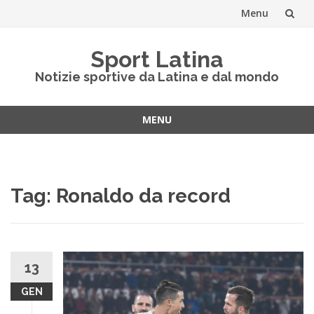
Menu
Vai
Sport Latina
al
Notizie sportive da Latina e dal mondo
contenuto
MENU
Vai
al
contenuto
Tag:
Ronaldo da record
13
GEN