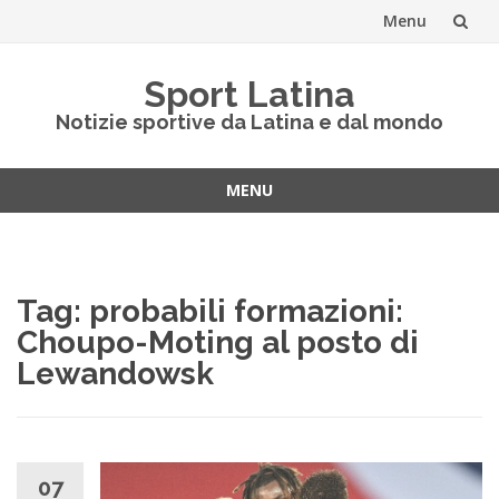
Menu
Vai
Sport Latina
al
Notizie sportive da Latina e dal mondo
contenuto
MENU
Vai
al
contenuto
Tag:
probabili formazioni:
Choupo-Moting al posto di
Lewandowsk
07