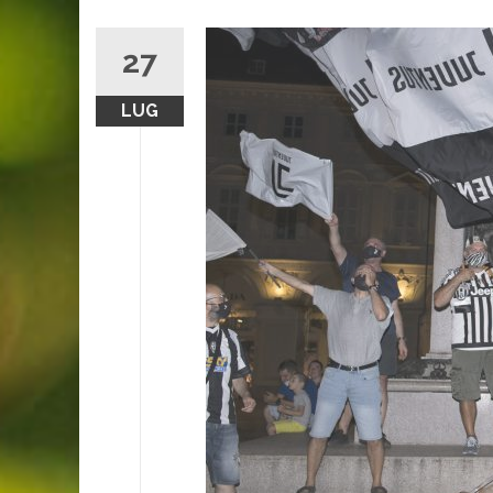
27
LUG