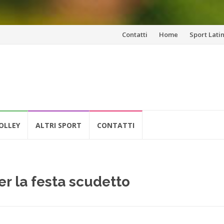
Vai
Contatti
Home
Sport Lati
al
contenuto
OLLEY
ALTRI SPORT
CONTATTI
per la festa scudetto