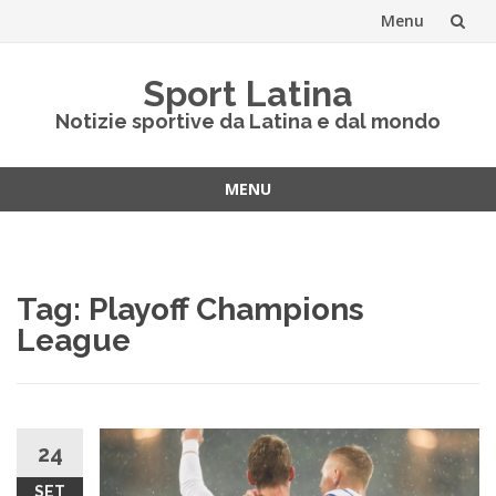
Menu
Vai
Sport Latina
al
Notizie sportive da Latina e dal mondo
contenuto
MENU
Vai
al
contenuto
Tag:
Playoff Champions
League
24
SET