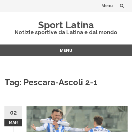
Menu
Vai
Sport Latina
al
Notizie sportive da Latina e dal mondo
contenuto
MENU
Vai
al
contenuto
Tag:
Pescara-Ascoli 2-1
02
MAR