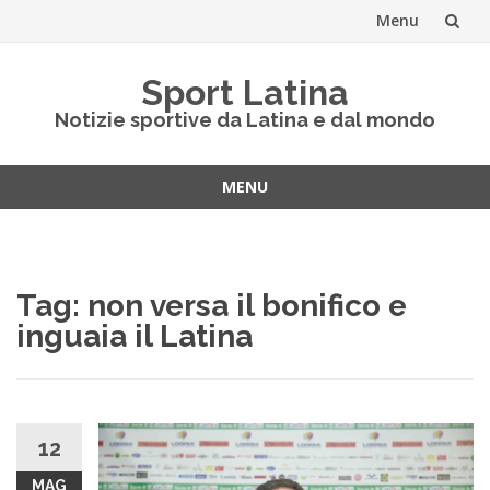
Menu
Vai
Sport Latina
al
Notizie sportive da Latina e dal mondo
contenuto
MENU
Vai
al
contenuto
Tag:
non versa il bonifico e
inguaia il Latina
12
MAG