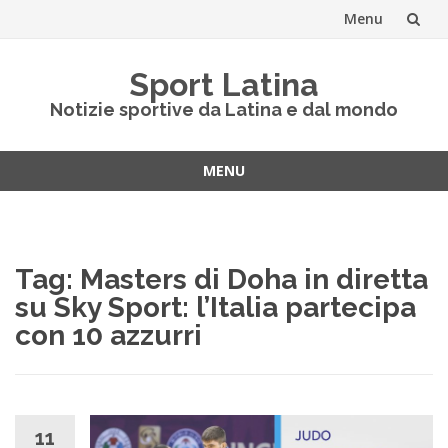
Menu
Vai
Sport Latina
al
Notizie sportive da Latina e dal mondo
contenuto
MENU
Vai
al
contenuto
Tag:
Masters di Doha in diretta
su Sky Sport: l’Italia partecipa
con 10 azzurri
11