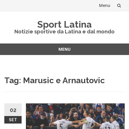
Menu
Vai
Sport Latina
al
Notizie sportive da Latina e dal mondo
contenuto
MENU
Vai
al
contenuto
Tag:
Marusic e Arnautovic
02
SET