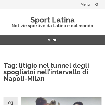
Menu
Vai
Sport Latina
al
Notizie sportive da Latina e dal mondo
contenuto
MENU
Vai
al
contenuto
Tag:
litigio nel tunnel degli
spogliatoi nell’intervallo di
Napoli-Milan
03