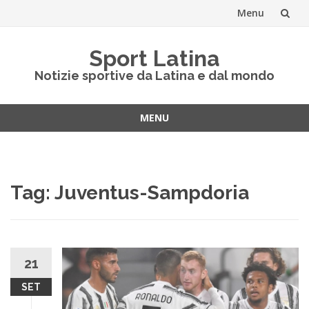
Menu
Vai
Sport Latina
al
Notizie sportive da Latina e dal mondo
contenuto
MENU
Vai
al
contenuto
Tag:
Juventus-Sampdoria
21
SET