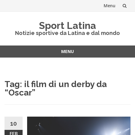
Menu
Vai
Sport Latina
al
Notizie sportive da Latina e dal mondo
contenuto
MENU
Vai
al
contenuto
Tag:
il film di un derby da
“Oscar”
10
FEB